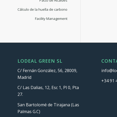
Pacto de Alcaldes
Cálculo de la huella de carbono
Facility Management
LODEAL GREEN SL
CONT
C/ Fernán González, 56, 28009,
info@lo
Madrid
+34 91 
C/ Las Dalias, 12, Esc 1, Pl 0, Pta
27.
San Bartolomé de Tirajana (Las
Palmas G.C)