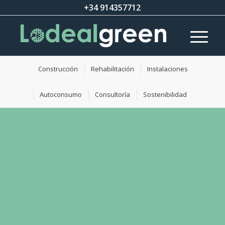
+34 914357712
Construcción
Rehabilitación
Instalaciones
Autoconsumo
Consultoría
Sostenibilidad