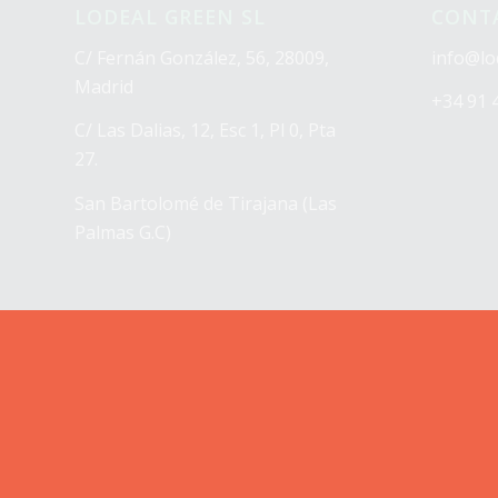
LODEAL GREEN SL
CONT
C/ Fernán González, 56, 28009,
info@lo
Madrid
+34 91 
C/ Las Dalias, 12, Esc 1, Pl 0, Pta
27.
San Bartolomé de Tirajana (Las
Palmas G.C)