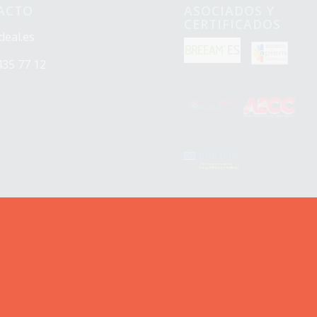
ACTO
ASOCIADOS Y
CERTIFICADOS
deal.es
435 77 12
©2020 Lodeal Green - c/ Maldonado, 11 1ª 28006 Madrid - CIF B85185031
Política de Privacidad
Aviso legal