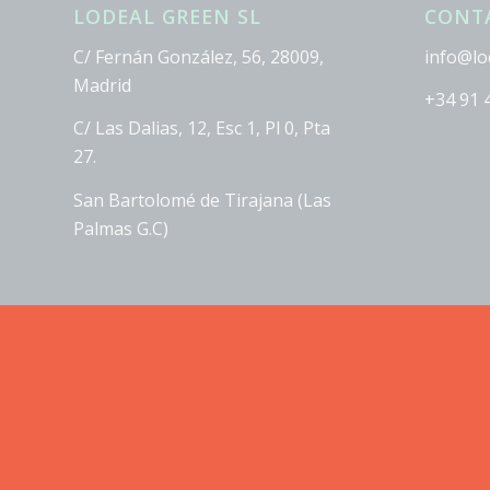
LODEAL GREEN SL
CONT
C/ Fernán González, 56, 28009,
info@lo
Madrid
+34 91 
C/ Las Dalias, 12, Esc 1, Pl 0, Pta
27.
San Bartolomé de Tirajana (Las
Palmas G.C)