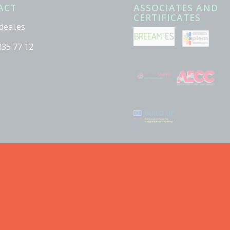
ACT
ASSOCIATES AND
CERTIFICATES
deal.es
435 77 12
©2020 Lodeal Green - c/ Maldonado, 11 1ª 28006 Madrid - CIF B85185031
Política de Privacidad
Aviso legal