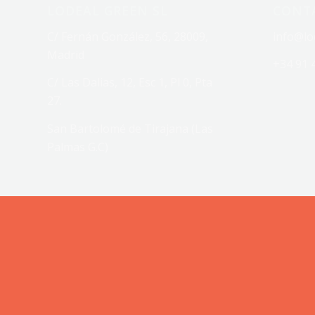
LODEAL GREEN SL
CONT
C/ Fernán González, 56, 28009,
info@lo
Madrid
+34 91 
C/ Las Dalias, 12, Esc 1, Pl 0, Pta
27.
San Bartolomé de Tirajana (Las
Palmas G.C)