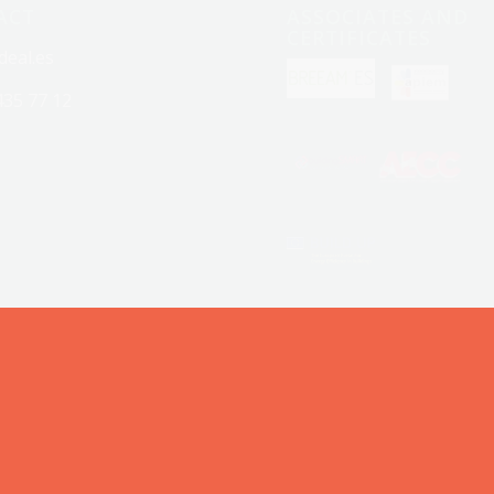
ACT
ASSOCIATES AND
CERTIFICATES
deal.es
435 77 12
©2020 Lodeal Green - c/ Maldonado, 11 1ª 28006 Madrid - CIF B85185031
Política de Privacidad
Aviso legal